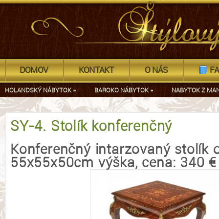
DOMOV
KONTAKT
O NÁS
FA
HOLANDSKÝ NÁBYTOK
»
BAROKO NÁBYTOK
»
NABYTOK Z MA
SY-4. Stolík konferenčný
Konferenčný intarzovaný stolík 
55x55x50cm výška, cena: 340 €