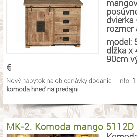
mangové
posúvne
dvierka
rozmer 
model:
dĺžka x
90cm vý
€
Nový nábytok na objednávky dodanie + info,
1
komoda hneď na predajni
MK-2. Komoda mango 5112D
Komoda