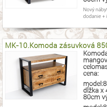
Nový náby
dodanie + 
MK-10.Komoda zásuvková 85
Komoda
mangov
celomas
cena:
model:
dĺžka x
80cm vý