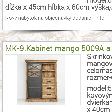
model:
dĺžka x 45cm hĺbka x 80cm výška
Nový nábytok na objednávky dodanie +info
MK-9.Kabinet mango 5009A 
Skrinko
mangov
celomas
rozmer+
model:5
kovový
dvierka
x 40cm 