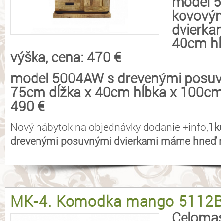
model 
kovový
dvierka
40cm h
výška, cena: 470 €
model 5004AW s drevenými posuv
75cm dĺžka x 40cm hĺbka x 100cm 
490 €
Nový nábytok na objednávky dodanie +info,
1k
drevenými posuvnými dvierkami máme hneď n
MK-4. Komodka mango 5112
Celoma