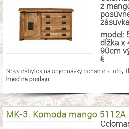
z mango
posúvne
zásuvka
model:
dĺžka x
90cm vý
€
Nový nábytok na objednávky dodanie + info
, 
hneď na predajni.
MK-3. Komoda mango 5112A
Celoma