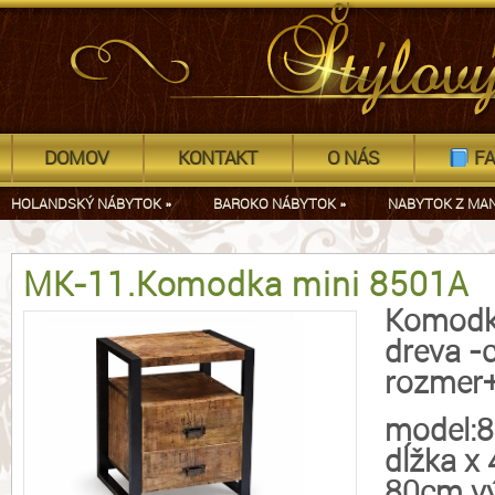
DOMOV
KONTAKT
O NÁS
FA
HOLANDSKÝ NÁBYTOK
»
BAROKO NÁBYTOK
»
NABYTOK Z MA
MK-11.Komodka mini 8501A
Komodk
dreva -
rozmer+
model:
dĺžka x
80cm vý