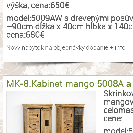
výška, cena:650€
model:5009AW s drevenými posúv
–90cm dĺžka x 40cm hĺbka x 140c
cena:680€
Nový nábytok na objednávky dodanie + info
MK-8.Kabinet mango 5008A 
Skrinko
mangov
celomas
cene:
model:5