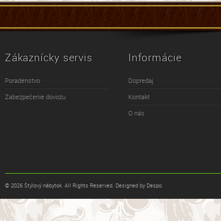
Zákaznícky servis
Informácie
Poradenstvo
Dopredaj
Zabezpečenie dovozu
Kontakt
O nás
© 2026 Štýlový nábytok. All Rights Reserved. Designed by Despo