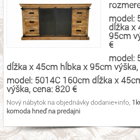
rozmere
model:
dĺžka x
95cm vý
€
model:
dĺžka x 45cm hĺbka x 95cm výška, 
model: 5014C 160cm dĺžka x 45c
výška, cena: 820 €
Nový nábytok na objednávky dodanie+info,
1k
komoda hneď na predajni