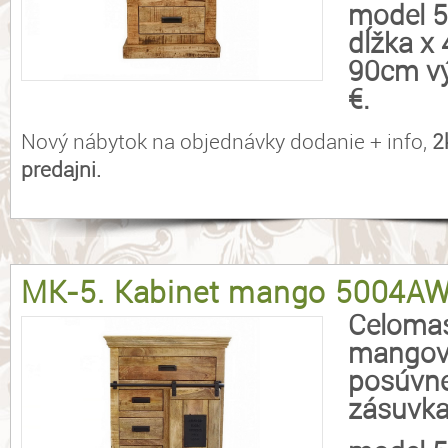
model 
dĺžka x
90cm vý
€.
Nový nábytok na objednávky dodanie + info,
2
predajni.
MK-5. Kabinet mango 5004AW
Celomas
mangové
posúvne
zásuvka