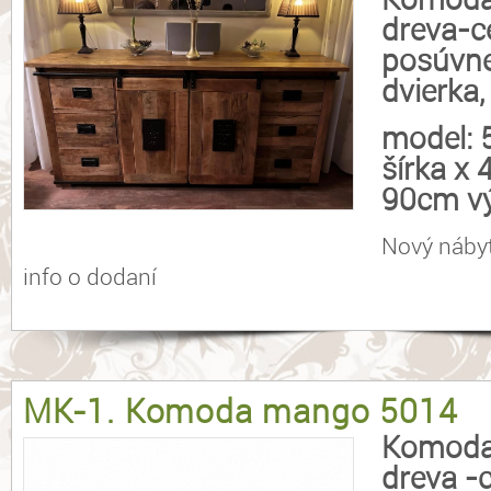
dreva-c
posúvne
dvierka,
model:
šírka x
90cm vý
Nový náby
info o dodaní
MK-1. Komoda mango 5014
Komoda
dreva -