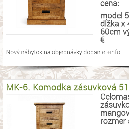
cena:
model 
dĺžka x
60cm vý
€
Nový nábytok na objednávky dodanie +info.
MK-6. Komodka zásuvková 5
Celomas
zásuvk
mangov
rozmer 