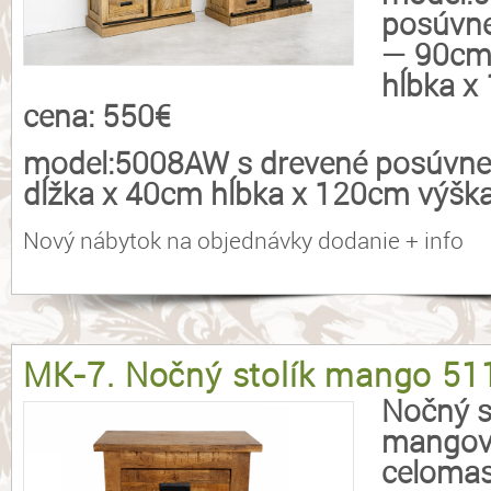
posúvne
— 90cm
hĺbka x
cena: 550€
model:5008AW s drevené posúvne
dĺžka x 40cm hĺbka x 120cm výška
Nový nábytok na objednávky dodanie + info
MK-7. Nočný stolík mango 51
Nočný st
mangov
celomas