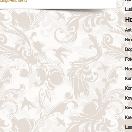
mangového dreva
Lud
Ho
Ant
Bro
Dop
Fot
Hod
Kom
Kon
Kov
Kov
Kre
Lam