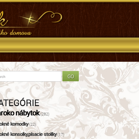
ATEGÓRIE
roko nábytok
(282)
okné komodky
(22)
okné konsolky,písacie stolíky
(17)