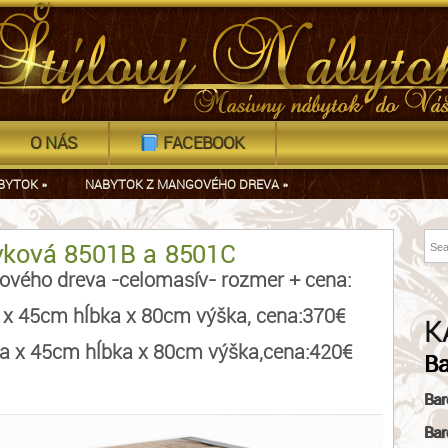
O NÁS
FACEBOOK
BYTOK
»
NABYTOK Z MANGOVÉHO DREVA
»
ková 8501B a 8501C
ého dreva -celomasív- rozmer + cena:
x 45cm hĺbka x 80cm výška, cena:370€
K
 x 45cm hĺbka x 80cm výška,cena:420€
Ba
Bar
Bar