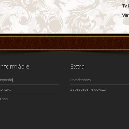
Tv 
Vitr
Informácie
Extra
Dopredaj
Poradenstvo
Kontakt
Zabezpečenie dovozu
O nás