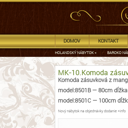
DOMOV
KONTAKT
HOLANDSKÝ NÁBYTOK
»
BAROKO NÁ
MK-10.Komoda zásuv
Komoda zásuvková z mangov
model:8501B — 80cm dĺžka 
model:8501C — 100cm dĺžka
Nový nábytok na objednávky dodanie +info