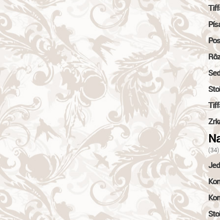
Tif
Pís
Pos
Rô
Sed
Stol
Tif
Zrk
Na
(34)
Jed
Kom
Kon
Sto