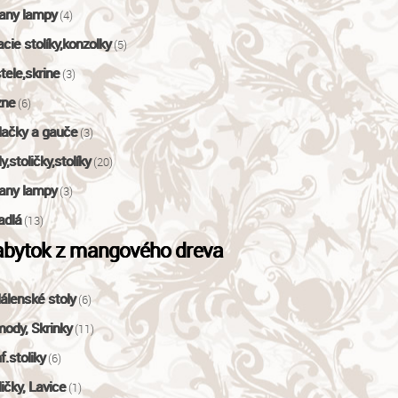
fany lampy
(4)
acie stolíky,konzolky
(5)
tele,skrine
(3)
zne
(6)
ačky a gauče
(3)
y,stoličky,stolíky
(20)
fany lampy
(3)
adlá
(13)
bytok z mangového dreva
álenské stoly
(6)
ody, Skrinky
(11)
f.stoliky
(6)
ličky, Lavice
(1)