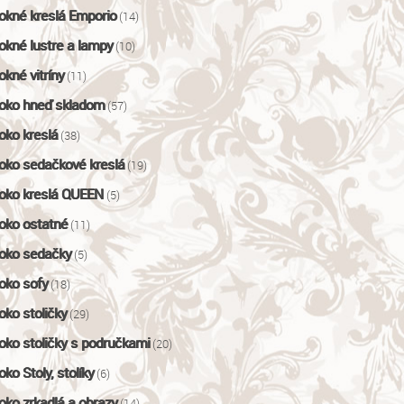
okné kreslá Emporio
(14)
okné lustre a lampy
(10)
okné vitríny
(11)
oko hneď skladom
(57)
oko kreslá
(38)
oko sedačkové kreslá
(19)
oko kreslá QUEEN
(5)
oko ostatné
(11)
oko sedačky
(5)
oko sofy
(18)
oko stoličky
(29)
oko stoličky s područkami
(20)
oko Stoly, stolíky
(6)
oko zrkadlá a obrazy
(14)