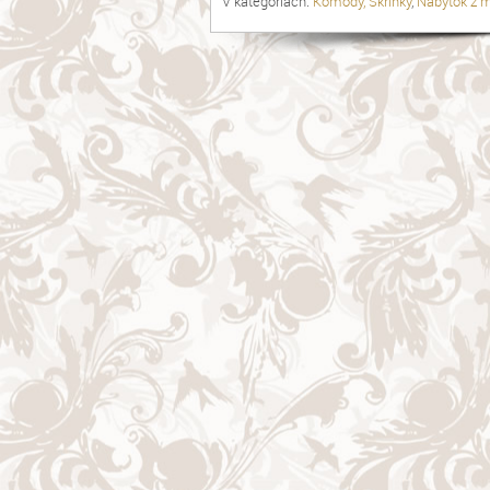
V kategoriach:
Komody, Skrinky
,
Nabytok z 