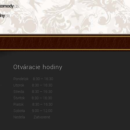
komody
(2)
íny
(9)
Otváracie hodiny
Pondelok 8:30 – 16:30
Utorok 8:30 – 16:30
Streda 8:30 – 16:30
Štvrtok 8:30 – 16:30
Piatok 8:30 – 16:30
Sobota 9:00 – 12:00
Nedeľa Zatvorené