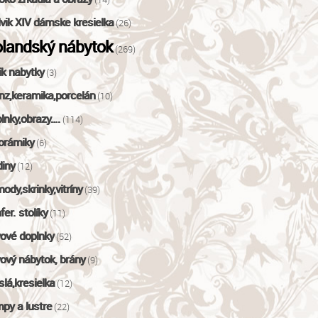
vik XIV dámske kresielka
(26)
landský nábytok
(269)
ik nabytky
(3)
nz,keramika,porcelán
(10)
lnky,obrazy….
(114)
orámiky
(6)
iny
(12)
ody,skrinky,vitríny
(39)
fer. stolíky
(11)
ové doplnky
(52)
ový nábytok, brány
(9)
slá,kresielka
(12)
py a lustre
(22)