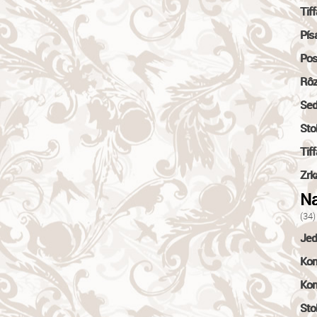
Tif
Pís
Pos
Rô
Sed
Stol
Tif
Zrk
Na
(34)
Jed
Kom
Kon
Sto