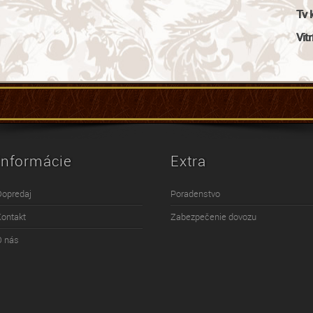
Tv 
Vitr
Informácie
Extra
Dopredaj
Poradenstvo
Kontakt
Zabezpečenie dovozu
O nás