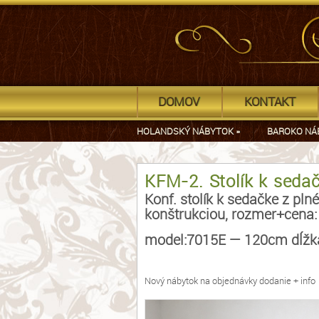
DOMOV
KONTAKT
HOLANDSKÝ NÁBYTOK
»
BAROKO NÁ
KFM-2. Stolík k seda
Konf. stolík k sedačke z p
konštrukciou, rozmer+cena:
model:7015E — 120cm dĺžka
Nový nábytok na objednávky dodanie + info