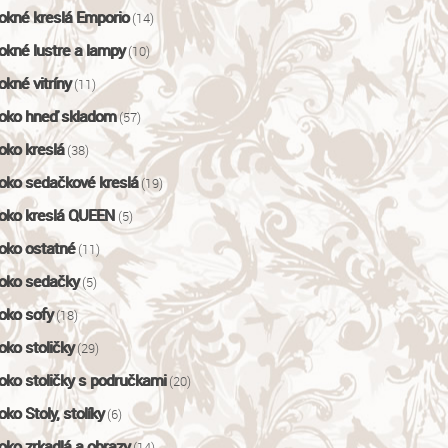
okné kreslá Emporio
(14)
okné lustre a lampy
(10)
okné vitríny
(11)
oko hneď skladom
(57)
oko kreslá
(38)
oko sedačkové kreslá
(19)
oko kreslá QUEEN
(5)
oko ostatné
(11)
oko sedačky
(5)
oko sofy
(18)
oko stoličky
(29)
oko stoličky s područkami
(20)
oko Stoly, stolíky
(6)
oko zrkadlá a obrazy
(14)