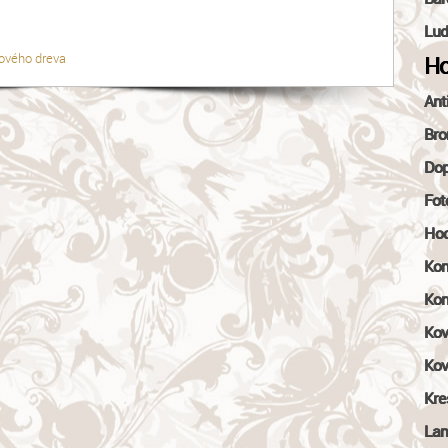
Lud
ového dreva
Ho
Ant
Bro
Dop
Fot
Hod
Kom
Kon
Kov
Kov
Kre
Lam