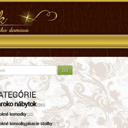
ATEGÓRIE
roko nábytok
(282)
okné komodky
(22)
okné konsolky,písacie stolíky
(17)