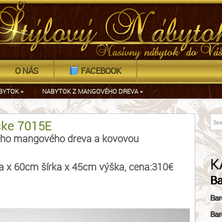
O NÁS
FACEBOOK
BYTOK
»
NABYTOK Z MANGOVÉHO DREVA
»
čke 7015E
lného mangového dreva a kovovou
K
 x 60cm šírka x 45cm výška, cena:310€
Ba
Bar
Bar