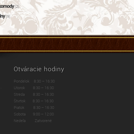
komody
(2)
íny
(9)
Otváracie hodiny
Pondelok 8:30 – 16:30
Utorok 8:30 – 16:30
Streda 8:30 – 16:30
Štvrtok 8:30 – 16:30
Piatok 8:30 – 16:30
Sobota 9:00 – 12:00
Nedeľa Zatvorené