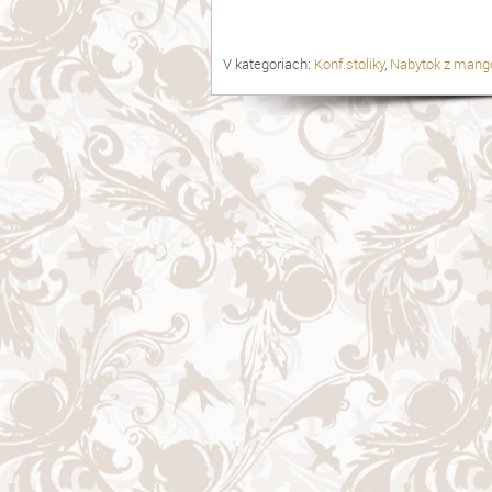
V kategoriach:
Konf.stoliky
,
Nabytok z mang