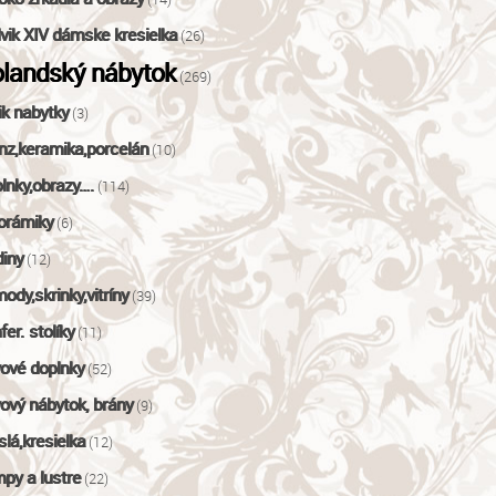
vik XIV dámske kresielka
(26)
landský nábytok
(269)
ik nabytky
(3)
nz,keramika,porcelán
(10)
lnky,obrazy….
(114)
orámiky
(6)
iny
(12)
ody,skrinky,vitríny
(39)
fer. stolíky
(11)
ové doplnky
(52)
ový nábytok, brány
(9)
slá,kresielka
(12)
py a lustre
(22)