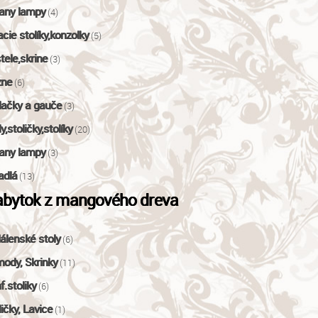
fany lampy
(4)
acie stolíky,konzolky
(5)
tele,skrine
(3)
zne
(6)
ačky a gauče
(3)
y,stoličky,stolíky
(20)
fany lampy
(3)
adlá
(13)
bytok z mangového dreva
álenské stoly
(6)
ody, Skrinky
(11)
f.stoliky
(6)
ličky, Lavice
(1)