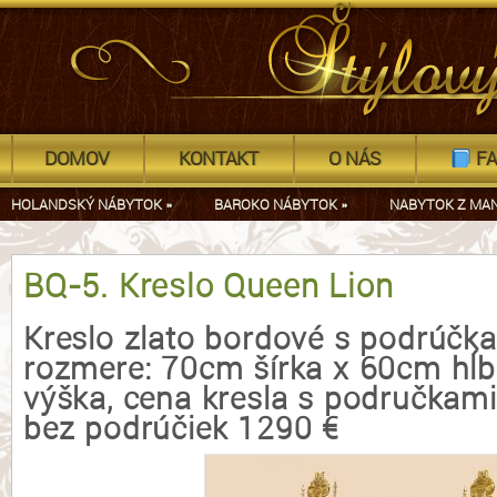
DOMOV
KONTAKT
O NÁS
FA
HOLANDSKÝ NÁBYTOK
»
BAROKO NÁBYTOK
»
NABYTOK Z MA
BQ-5. Kreslo Queen Lion
Kreslo zlato bordové s podrúčka
rozmere: 70cm šírka x 60cm hĺ
výška, cena kresla s područkami
bez podrúčiek 1290 €