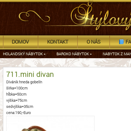
DOMOV
KONTAKT
O NÁS
FA
HOLANDSKÝ NÁBYTOK
»
BAROKO NÁBYTOK
»
NABYTOK Z MA
711.mini divan
Divánik hneda gobelín
šírka=100cm
hĺbka=50cm
výška=75cm
sedvýška=35cm
cena:190,-Euro